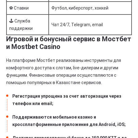
⚽ Ставки
Футбол, киберспорт, хоккей
🕹️ Служба
Чат 24/7, Telegram, email
поддержки
Игровой и бонусный сервис в Мостбет
и Mostbet Casino
На платформе Мостбет реализованы инструменты для
комфортного доступа к слотам, live-дилерам и другим
функциям. Финансовые операции осуществляются с
помощью популярных в Казахстане сервисов.
Регистрация упрощена за счет авторизации через
телефон или email;
Поддерживаются мобильное казино и
кроссплатформенные приложения для Android, iOS;