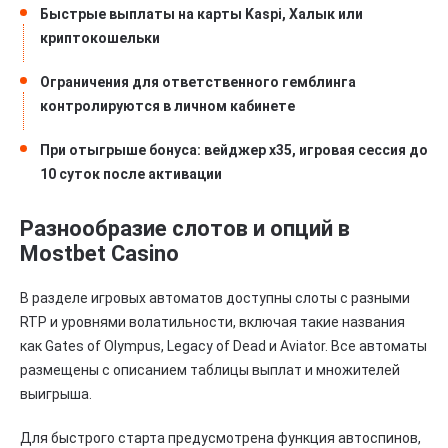
Быстрые выплаты на карты Kaspi, Халык или
криптокошельки
Ограничения для ответственного гемблинга
контролируются в личном кабинете
При отыгрыше бонуса: вейджер x35, игровая сессия до
10 суток после активации
Разнообразие слотов и опций в
Mostbet Casino
В разделе игровых автоматов доступны слоты с разными
RTP и уровнями волатильности, включая такие названия
как Gates of Olympus, Legacy of Dead и Aviator. Все автоматы
размещены с описанием таблицы выплат и множителей
выигрыша.
Для быстрого старта предусмотрена функция автоспинов,