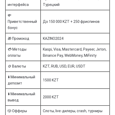
интерфейса
Турецкий
💸
Приветственный
До 150 000 KZT + 250 фриспинов
бонус
🎁 Промокод
KAZINO2024
💳 Методы
Kaspi, Visa, Mastercard, Payeer, Jeton,
оплаты
Binance Pay, WebMoney, MiFinity
🪙 Валюты
KZT, RUB, USD, EUR, USDT
⬇️ Минимальный
1500 KZT
депозит
⬇️ Минимальный
2000 KZT
вывод
🎲 Офферы
Слоты, live-дилеры, crash, турниры